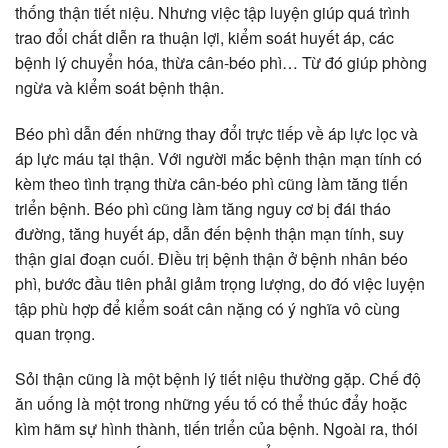
thống thận tiết niệu. Nhưng việc tập luyện giúp quá trình
trao đổi chất diễn ra thuận lợi, kiểm soát huyết áp, các
bệnh lý chuyển hóa, thừa cân-béo phì… Từ đó giúp phòng
ngừa và kiểm soát bệnh thận.
Béo phì dẫn đến những thay đổi trực tiếp về áp lực lọc và
áp lực máu tại thận. Với người mắc bệnh thận mạn tính có
kèm theo tình trạng thừa cân-béo phì cũng làm tăng tiến
triển bệnh. Béo phì cũng làm tăng nguy cơ bị đái tháo
đường, tăng huyết áp, dẫn đến bệnh thận mạn tính, suy
thận giai đoạn cuối. Điều trị bệnh thận ở bệnh nhân béo
phì, bước đầu tiên phải giảm trọng lượng, do đó việc luyện
tập phù hợp để kiểm soát cân nặng có ý nghĩa vô cùng
quan trọng.
Sỏi thận cũng là một bệnh lý tiết niệu thường gặp. Chế độ
ăn uống là một trong những yếu tố có thể thúc đẩy hoặc
kìm hãm sự hình thành, tiến triển của bệnh. Ngoài ra, thói