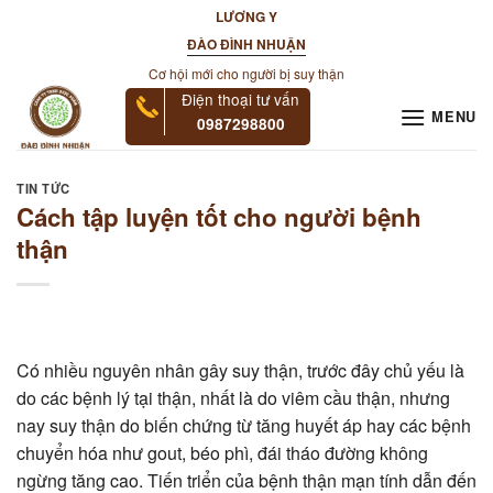
Skip
LƯƠNG Y
to
ĐÀO ĐÌNH NHUẬN
content
Cơ hội mới cho người bị suy thận
Điện thoại tư vấn
MENU
0987298800
TIN TỨC
Cách tập luyện tốt cho người bệnh
thận
Có nhiều nguyên nhân gây suy thận, trước đây chủ yếu là
do các bệnh lý tại thận, nhất là do viêm cầu thận, nhưng
nay suy thận do biến chứng từ tăng huyết áp hay các bệnh
chuyển hóa như gout, béo phì, đái tháo đường không
ngừng tăng cao. Tiến triển của bệnh thận mạn tính dẫn đến