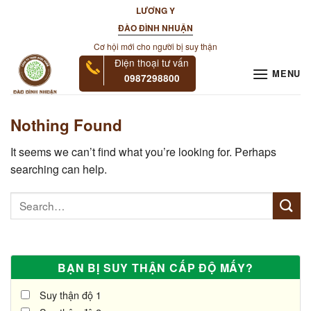
Skip
LƯƠNG Y
to
ĐÀO ĐÌNH NHUẬN
content
Cơ hội mới cho người bị suy thận
Điện thoại tư vấn
MENU
0987298800
Nothing Found
It seems we can’t find what you’re looking for. Perhaps
searching can help.
BẠN BỊ SUY THẬN CẤP ĐỘ MẤY?
Suy thận độ 1