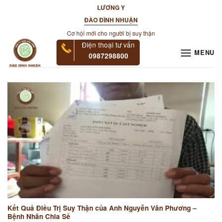
Skip
LƯƠNG Y
to
ĐÀO ĐÌNH NHUẬN
content
Cơ hội mới cho người bị suy thận
Điện thoại tư vấn
MENU
0987298800
Kết Quả Điều Trị Suy Thận của Anh Nguyễn Văn Phương –
Bệnh Nhân Chia Sẻ