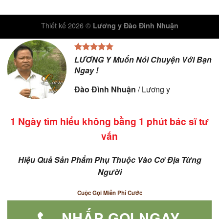
Thiết kế 2026 ©
Lương y Đào Đình Nhuận
LƯƠNG Y Muốn Nói Chuyện Với Bạn
Ngay !
Đào Đình Nhuận
/
Lương y
1 Ngày tìm hiểu không bằng 1 phút bác sĩ tư
vấn
Hiệu Quả Sản Phẩm Phụ Thuộc Vào Cơ Địa Từng
Người
Cuộc Gọi Miễn Phí Cước
NHẤP GỌI NGAY