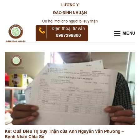
Skip
LƯƠNG Y
to
ĐÀO ĐÌNH NHUẬN
content
Cơ hội mới cho người bị suy thận
Điện thoại tư vấn
MENU
0987298800
Kết Quả Điều Trị Suy Thận của Anh Nguyễn Văn Phương –
Bệnh Nhân Chia Sẻ