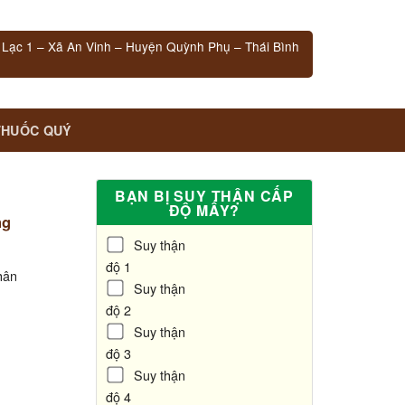
 Lạc 1 – Xã An Vinh – Huyện Quỳnh Phụ – Thái Bình
THUỐC QUÝ
BẠN BỊ SUY THẬN CẤP
ĐỘ MẤY?
ng
Suy thận
độ 1
hân
Suy thận
độ 2
Suy thận
độ 3
Suy thận
độ 4