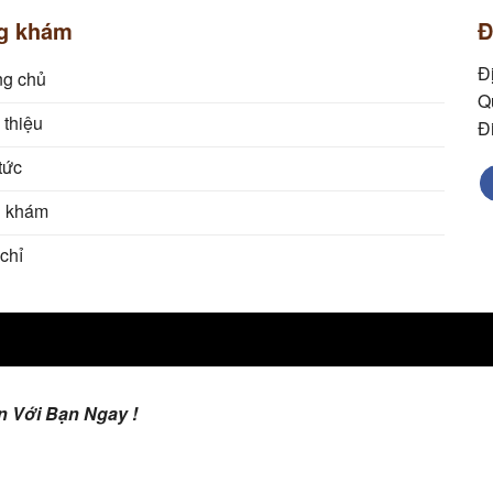
g khám
Đ
Đ
ng chủ
Q
 thiệu
Đ
tức
 khám
chỉ
 Với Bạn Ngay !