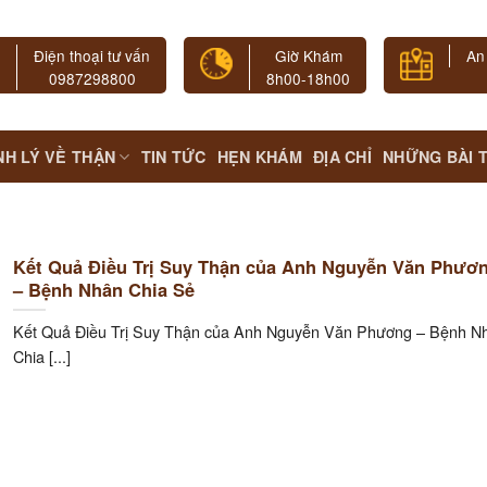
Điện thoại tư vấn
Giờ Khám
An
0987298800
8h00-18h00
NH LÝ VỀ THẬN
TIN TỨC
HẸN KHÁM
ĐỊA CHỈ
NHỮNG BÀI 
Kết Quả Điều Trị Suy Thận của Anh Nguyễn Văn Phươ
– Bệnh Nhân Chia Sẻ
Kết Quả Điều Trị Suy Thận của Anh Nguyễn Văn Phương – Bệnh N
Chia [...]