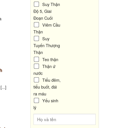
Suy Thận
Độ 5, Giai
Đoạn Cuối
a
Viêm Cầu
Thận
Suy
Tuyến Thượng
Thận
Teo thận
Thận ứ
h
nước
Tiểu đêm,
tiểu buốt, đái
...]
ra máu
Yếu sinh
lý