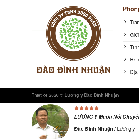
Phòn
Tra
Giới
Tin 
Hẹn
Địa 
Thiết kế 2026 ©
Lương y Đào Đình Nhuận
LƯƠNG Y Muốn Nói Chuyện
Đào Đình Nhuận
/
Lương y