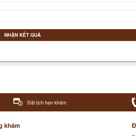
Đặt lịch hẹn khám
g khám
Đ