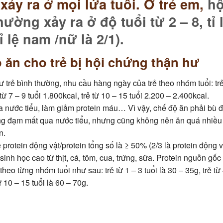
xảy ra ở mọi lứa tuổi. Ở trẻ em,
hộ
hường xảy ra ở độ tuổi từ 2 – 8, tỉ 
ỉ lệ nam /nữ là 2/1).
 ăn cho trẻ bị hội chứng thận hư
trẻ bình thường, nhu cầu hàng ngày của trẻ theo nhóm tuổi: trẻ
ẻ từ 7 – 9 tuổi 1.800kcal, trẻ từ 10 – 15 tuổi 2.200 – 2.400kcal.
a nước tiểu, làm giảm protein máu… Vì vậy, chế độ ăn phải bù 
ng đạm mất qua nước tiểu, nhưng cũng không nên ăn quá nhiề
n.
 protein động vật/protein tổng số là ≥ 50% (2/3 là protein động v
 sinh học cao từ thịt, cá, tôm, cua, trứng, sữa. Protein nguồn gốc
eo từng nhóm tuổi như sau: trẻ từ 1 – 3 tuổi là 30 – 35g, trẻ từ 
từ 10 – 15 tuổi là 60 – 70g.