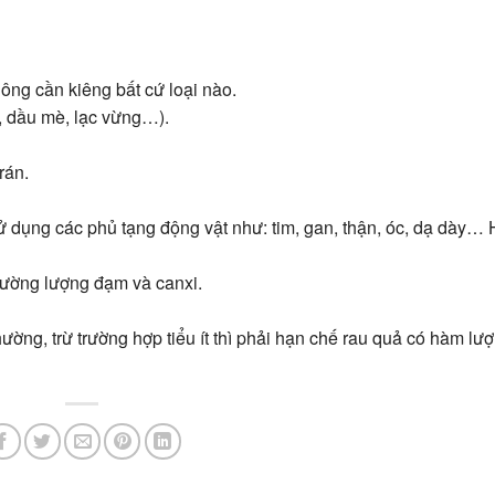
hông cần kiêng bất cứ loại nào.
g, dầu mè, lạc vừng…).
rán.
ử dụng các phủ tạng động vật như: tim, gan, thận, óc, dạ dày…
cường lượng đạm và canxi.
ường, trừ trường hợp tiểu ít thì phải hạn chế rau quả có hàm lượ