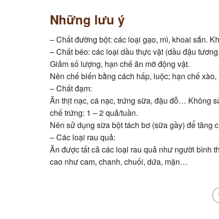
Những lưu ý
– Chất đường bột: các loại gạo, mì, khoai sắn. K
– Chất béo: các loại dầu thực vật (dầu đậu tươn
Giảm số lượng, hạn chế ăn mỡ động vật.
Nên chế biến bằng cách hấp, luộc; hạn chế xào, 
– Chất đạm:
Ăn thịt nạc, cá nạc, trứng sữa, đậu đỗ… Không s
chế trứng: 1 – 2 quả/tuần.
Nên sử dụng sữa bột tách bơ (sữa gầy) để tăng 
– Các loại rau quả:
Ăn được tất cả các loại rau quả như người bình th
cao như cam, chanh, chuối, dứa, mận…