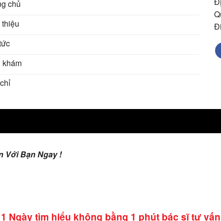
Đ
ng chủ
Q
 thiệu
Đ
tức
 khám
chỉ
 Với Bạn Ngay !
1 Ngày tìm hiểu không bằng 1 phút bác sĩ tư vấn