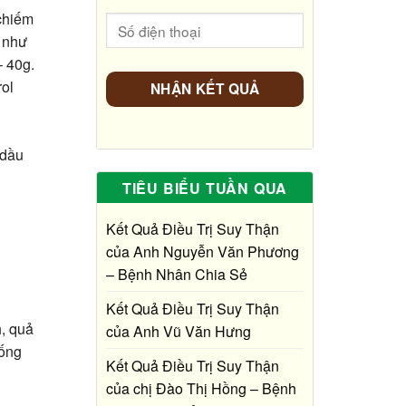
 chiếm
i như
– 40g.
rol
m
 dầu
TIÊU BIỂU TUẦN QUA
Kết Quả Điều Trị Suy Thận
của Anh Nguyễn Văn Phương
– Bệnh Nhân Chia Sẻ
Kết Quả Điều Trị Suy Thận
h, quả
của Anh Vũ Văn Hưng
hống
Kết Quả Điều Trị Suy Thận
của chị Đào Thị Hồng – Bệnh