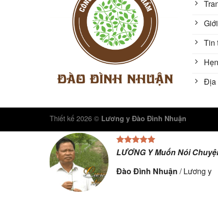
Tra
Giới
Tin 
Hẹn
Địa 
Thiết kế 2026 ©
Lương y Đào Đình Nhuận
LƯƠNG Y Muốn Nói Chuyện
Đào Đình Nhuận
/
Lương y