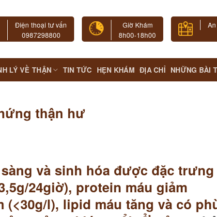
Điện thoại tư vấn
Giờ Khám
An
0987298800
8h00-18h00
NH LÝ VỀ THẬN
TIN TỨC
HẸN KHÁM
ĐỊA CHỈ
NHỮNG BÀI 
chứng thận hư
 sàng và sinh hóa được đặc trưng
 3,5g/24giờ), protein máu giảm
 (<30g/l), lipid máu tăng và có ph