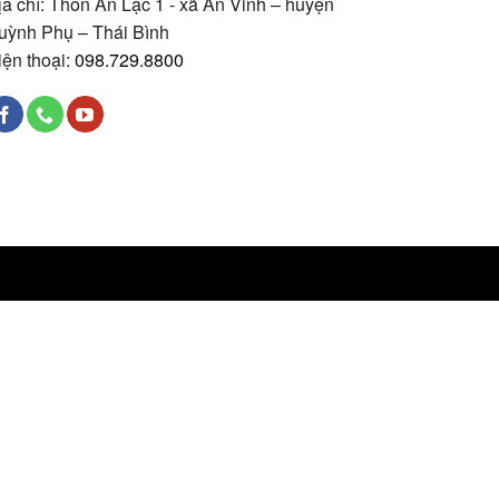
ịa chỉ: Thôn An Lạc 1 - xã An Vinh – huyện
uỳnh Phụ – Thái Bình
iện thoại:
098.729.8800