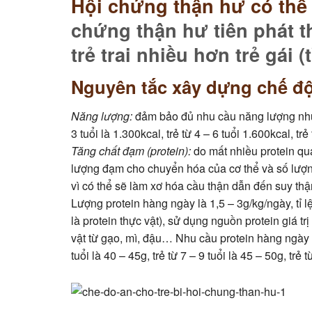
Hội chứng thận hư có thể 
chứng thận hư
tiên phát t
trẻ trai nhiều hơn trẻ gái (t
Nguyên tắc xây dựng chế độ
Năng lượng:
đảm bảo đủ nhu cầu năng lượng như 
3 tuổi là 1.300kcal, trẻ từ 4 – 6 tuổi 1.600kcal, tr
Tăng chất đạm (protein):
do mất nhiều protein qu
lượng đạm cho chuyển hóa của cơ thể và số lượ
vì có thể sẽ làm xơ hóa cầu thận dẫn đến suy thậ
Lượng protein hàng ngày là 1,5 – 3g/kg/ngày, tỉ lệ
là protein thực vật), sử dụng nguồn protein giá trị
vật từ gạo, mì, đậu… Nhu cầu protein hàng ngày th
tuổi là 40 – 45g, trẻ từ 7 – 9 tuổi là 45 – 50g, trẻ 