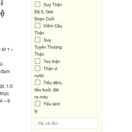
i
Suy Thận
lệ
Độ 5, Giai
Đoạn Cuối
Viêm Cầu
Thận
Suy
Tuyến Thượng
 từ 1 –
Thận
Teo thận
đủ
Thận ứ
u đạm
nước
Tiểu đêm,
ật, 1/3
tiểu buốt, đái
 thực
ra máu
4 – 6
Yếu sinh
lý