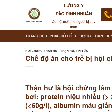
Skip
LƯƠNG Y
to
ĐÀO ĐÌNH NHUẬN
content
Cơ hội mới cho người bị suy
thận
TRANG CHỦ
PHÁC ĐỒ ĐIỀU TRỊ SUY THẬN
BỆ
HỘI CHỨNG THẬN HƯ - THẬN HƯ
,
TIN TỨC
Chế độ ăn cho trẻ bị hội 
Thận hư là hội chứng lâm
bởi: protein niệu nhiều (>
(<60g/l), albumin máu giảm