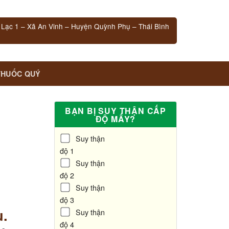
 Lạc 1 – Xã An Vinh – Huyện Quỳnh Phụ – Thái Bình
THUỐC QUÝ
BẠN BỊ SUY THẬN CẤP
ĐỘ MẤY?
Suy thận
độ 1
Suy thận
độ 2
Suy thận
độ 3
ù.
Suy thận
độ 4