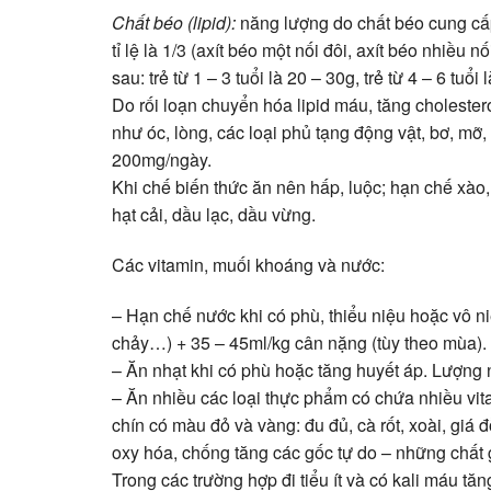
Chất béo (lipid):
năng lượng do chất béo cung cấp
tỉ lệ là 1/3 (axít béo một nối đôi, axít béo nhiều
sau: trẻ từ 1 – 3 tuổi là 20 – 30g, trẻ từ 4 – 6 tuổi 
Do rối loạn chuyển hóa lipid máu, tăng cholester
như óc, lòng, các loại phủ tạng động vật, bơ, mỡ,
200mg/ngày.
Khi chế biến thức ăn nên hấp, luộc; hạn chế xào,
hạt cải, dầu lạc, dầu vừng.
Các vitamin, muối khoáng và nước:
– Hạn chế nước khi có phù, thiểu niệu hoặc vô ni
chảy…) + 35 – 45ml/kg cân nặng (tùy theo mùa).
– Ăn nhạt khi có phù hoặc tăng huyết áp. Lượng 
– Ăn nhiều các loại thực phẩm có chứa nhiều vita
chín có màu đỏ và vàng: đu đủ, cà rốt, xoài, giá 
oxy hóa, chống tăng các gốc tự do – những chất 
Trong các trường hợp đi tiểu ít và có kali máu tăn