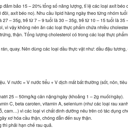
 đảm bảo 15 – 20% tổng số năng lượng, tỉ lệ các loại axít béo
 nối đôi, axít béo no). Nhu cầu lipid hàng ngày theo từng nhóm tuổ
là 27 – 35g, trẻ từ 7 – 9 tuổi là 30 – 35g, trẻ từ 10 – 15 tuổi là 35 
ol, vì vậy không nên ăn các loại thực phẩm chứa nhiều choleste
 trứng, thận. Tổng lượng cholesterol có trong các loại thực phẩ
 rán, quay. Nên dùng các loại dầu thực vật như: dầu đậu tương,
ệu. V nước = V nước tiểu + V dịch mất bất thường (sốt, nôn, tiêu
natri 25 – 50mg/kg cân nặng/ngày (khoảng 1 – 2g muối/ngày).
min C, beta caroten, vitamin A, selenium (như các loại rau xan
đỗ, cam…) vì các loại vi chất dinh dưỡng nêu trên có tác dụng c
gây xơ hóa cầu thận, chóng dẫn đến suy thận.
g thì phải hạn chế rau quả.