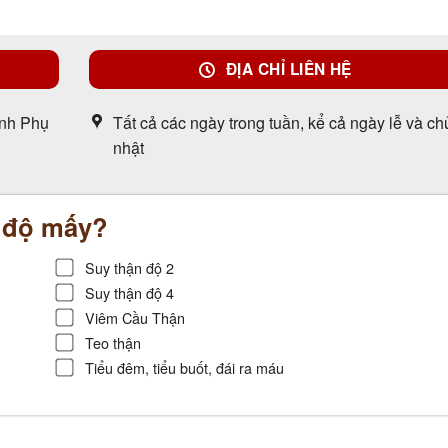
ĐỊA CHỈ LIÊN HỆ
ỳnh Phụ
Tất cả các ngày trong tuần, kể cả ngày lễ và ch
nhật
p độ mấy?
Suy thận độ 2
Suy thận độ 4
Viêm Cầu Thận
Teo thận
Tiểu đêm, tiểu buốt, đái ra máu